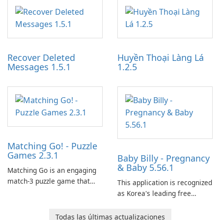
application designed to
work through built-in brand
optimize the gaming
partnerships and integrated
experience for Grand Theft
tools for content distribution
Auto IV.
and audience engagement.
Recover Deleted
Huyền Thoại Làng Lá
Messages 1.5.1
1.2.5
Matching Go! - Puzzle
Games 2.3.1
Baby Billy - Pregnancy
& Baby 5.56.1
Matching Go is an engaging
match-3 puzzle game that
This application is recognized
invites players to join Chloe
as Korea's leading free
and her charming corgi,
platform for pregnancy and
Ollie, on an adventurous
baby tracking, offering
Todas las últimas actualizaciones