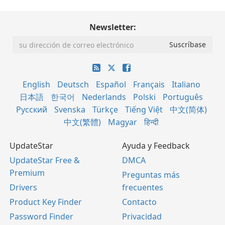
Newsletter:
English
Deutsch
Español
Français
Italiano
日本語
한국어
Nederlands
Polski
Português
Русский
Svenska
Türkçe
Tiếng Việt
中文(简体)
中文(繁體)
Magyar
हिन्दी
UpdateStar
Ayuda y Feedback
UpdateStar Free &
DMCA
Premium
Preguntas más
Drivers
frecuentes
Product Key Finder
Contacto
Password Finder
Privacidad