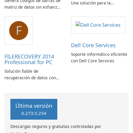
Genera códigos de barras de
Una solución para la
matriz de datos sin esfuerzo
recuperación de correo
con el script de código de
electrónico
barras de matriz de datos
F
ASPX
Dell Core Services
Soporte informático eficiente
FILERECOVERY 2014
con Dell Core Services
Professional for PC
Solución fiable de
recuperación de datos con
características robustas
Última versión
0.273.5.254
Descargas seguros y gratuitas controladas por