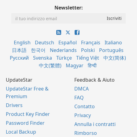
Newsletter:
English
Deutsch
Español
Français
Italiano
日本語
한국어
Nederlands
Polski
Português
Русский
Svenska
Türkçe
Tiếng Việt
中文(简体)
中文(繁體)
Magyar
हिन्दी
UpdateStar
Feedback & Aiuto
UpdateStar Free &
DMCA
Premium
FAQ
Drivers
Contatto
Product Key Finder
Privacy
Password Finder
Annulla i contratti
Local Backup
Rimborso