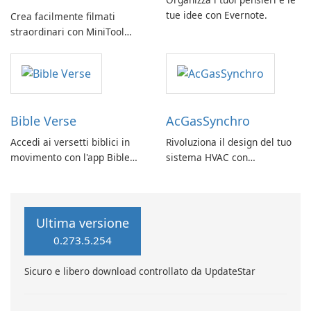
tue idee con Evernote.
Crea facilmente filmati
straordinari con MiniTool
MovieMaker.
Bible Verse
AcGasSynchro
Accedi ai versetti biblici in
Rivoluziona il design del tuo
movimento con l'app Bible
sistema HVAC con
Verse di Vladimir Rybant
AcGasSynchro!
Ultima versione
0.273.5.254
Sicuro e libero download controllato da UpdateStar