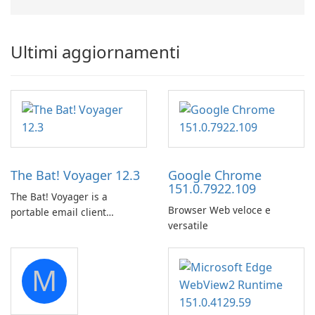
Ultimi aggiornamenti
The Bat! Voyager 12.3
Google Chrome
151.0.7922.109
The Bat! Voyager is a
Browser Web veloce e
portable email client
versatile
software which you can
launch from any USB or
portable media on any
M
computer running Microsoft
Windows.